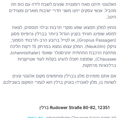
האלגנטי תיהנו מאח רומנטית שנעים לשבת לידה עם כוס תה
מהביל. אנשי עסקים ייהנו משני חדרי ישיבות מוארים ומצוידים
היטב.
מחוץ למלון תמצאו שפע מוקדי תרבות ובילוי תוססים, לצאת
למסע שופינג חוויתי בקניון הגדול ביותר בברלין גרופיוס פסגן
(Gropius Passagen), או לטייל ברובע הרב-תרבותי הסמוך,
נויקלן (Neukölln). המלון עצמו נמצא במרחק 15 דקות הליכה
מתחנת הרכבת התחתית יוהניסטלר שאוסי (Johannisthaler
Chaussee), שממנה תוכלו להגיע בקלות לעוד אטרקציות
ברלינאיות מרתקות.
אם אתם מזמינים מלון בברלין ומחפשים מקום אלגנטי ונעים
לשהות בו, מלון לאונרדו בוטיק ברלין הוא לגמרי המקום בשבילכם.
Rudower Straße 80-82, 12351 ברלין
ליד תחנת הרכבת Johannisthaler Chaussee
צפו במפה