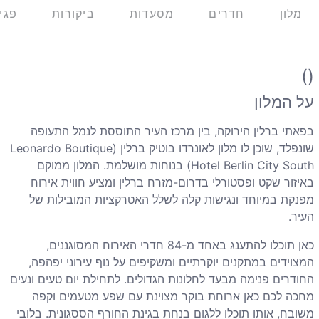
מלון
חדרים
מסעדות
ביקורות
פגי
()
על המלון
בפאתי ברלין הירוקה, בין מרכז העיר התוססת לנמל התעופה
שונפלד, שוכן לו מלון לאונרדו בוטיק ברלין (Leonardo Boutique
Hotel Berlin City South) בנוחות מושלמת. המלון ממוקם
באיזור שקט ופסטורלי בדרום-מזרח ברלין ומציע חווית אירוח
מפנקת במיוחד ונגישות קלה לשלל האטרקציות המובילות של
העיר.
כאן תוכלו להתענג באחד מ-84 חדרי האירוח המסוגננים,
המצוידים במתקנים יוקרתיים ומשקיפים על נוף עירוני יפהפה,
החודרים פנימה מבעד לחלונות הגדולים. לתחילת יום טעים ונעים
מחכה לכם כאן ארוחת בוקר מצוינת עם שפע מטעמים וקפה
משובח, אותו תוכלו ללגום בנחת בגינת החורף הססגונית. בלובי