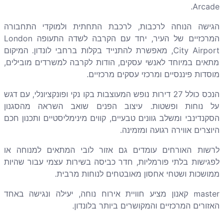
Arcade.
הגישה הנוחה לרכבות, לרכבת התחתית ולמוקדי התחבורה
המרכזיים של העיר, יחד עם הקרבה לשדה התעופה London
City Airport, מאפשרת להתנייד בקלות ברחבי לונדון. המיקום
מתאים במיוחד לאנשי עסקים, הודות לקרבה למשרדים מובילים,
מוסדות פיננסיים ומרכזי עסקים מרכזיים.
הנכס כולל 27 דירות נופש המעוצבות בקו נקי ופונקציונלי, עם דגש
על נוחות ופשטות. עיצוב הפנים שואב השראה מהסגנון
הסקנדינבי ומשלב גוונים טבעיים, קווים מינימליסטיים ותכנון חכם
היוצרים אווירה רגועה ומזמינה.
לרשות האורחים עומדים גם אזור לובי המתאים למנוחה או
לפגישות בלתי פורמליות, חדר כביסה בשירות עצמי עבור שהיות
ממושכות ושטחי אחסון מאובטחים לנוחות מרבית.
master קאנון מציע חוויית אירוח נוחה, יעילה ונגישה באחד
האזורים המרכזיים והמקושרים ביותר בלונדון.