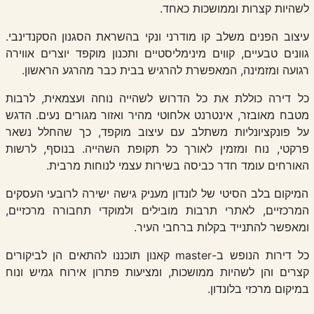
לשהיות קצרות וממושכות כאחד.
עיצוב הפנים משלב קו מודרני ונקי בהשראת הסגנון הסקנדינבי.
גוונים טבעיים, קווים מינימליסטיים ותכנון מוקפד יוצרים אווירה
רגועה ומזמינה, המאפשרת להרגיש בבית כבר מהרגע הראשון.
כל דירה כוללת את כל הדרוש לשהייה נוחה ועצמאית, לרבות
מטבח מאובזר, אינטרנט אלחוטי מהיר ואזור מגורים נעים. הדגש
על פונקציונליות משתלב עם עיצוב מוקפד, כך שהחלל נשאר
פרקטי, נוח ומזמין לאורך כל תקופת השהייה. בנוסף, לרשות
האורחים עומד חדר כביסה בשירות עצמי לנוחות מרבית.
המיקום בלב הסיטי של לונדון מעניק גישה ישירה לרובעי העסקים
המרכזיים, לאתרי תרבות מובילים ולמוקדי תחבורה מרכזיים,
ומאפשר להתנייד בקלות ברחבי העיר.
כל דירות הנופש ב-master קאנון תוכננו להתאים הן לביקורים
קצרים והן לשהיות ממושכות, ומציעות פתרון אירוח גמיש ונוח
במיקום מרכזי בלונדון.