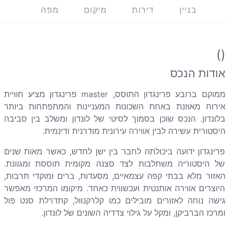
בניין
דירות
מיקום
מפה
()
אודות הנכס
ממוקם ברובע פרינגדון התוסס, master פרינגדון מציע חוויית
אירוח מאוזנת באחת השכונות המעניינות והמתפתחות ביותר
בלונדון. הנכס שוכן בסמוך לסיטי של לונדון ומשלב בין סביבה
היסטורית עשירה לבין אווירה עירונית מודרנית ודינמית.
פרינגדון ידועה ביכולתה לחבר בין ישן לחדש, כאשר מאות שנים
של היסטוריה משתלבות לצד סצנה מקומית תוססת ומגוונת.
האזור מלא בבתי קפה עצמאיים, מסעדות, ברים ומוקדי תרבות,
היוצרים אווירה אותנטית ועכשווית כאחד. מיקומו המרכזי מאפשר
גישה נוחה לאזורים מובילים כמו קלרקנוול, קתדרלת סנט פול
ומרכז הברביקן, ומקל על גילוי צדדיה השונים של לונדון.