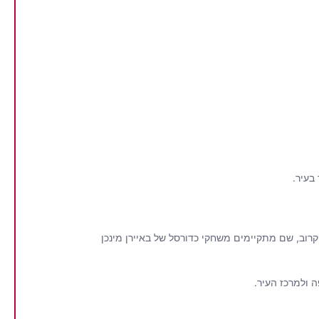
זור יש הרבה מה לראות ולעשות. הפארק האולימפי נמצא במרחק הליכה קצרה ומארח הופעות, פסטיבלים ואירועי ספורט כל השנה. גם SAP Garden קרוב, שם מתקיימים משחקי כדורסל של באיירן מינכן