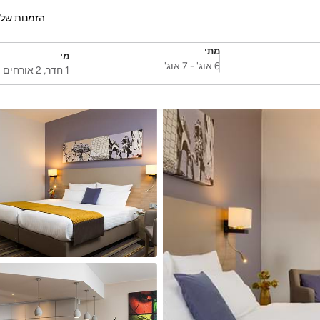
הזמנות של
מתי
מי
SelectDate
Username
6 אוג'
-
7 אוג'
1 חדר, 2 אורחים