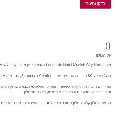
בדקו זמינות
()
על המלון
מלון Leonardo Hotel Munich City North נמצא בצפון מינכן, קרוב לארמון נימפנבורג, פארק האולימפי והגן הבוטני. זהו מקום מצוין לשהייה בזמן ביקור בעיר.
המלון מציע 80 חדרים מודרניים מסוג Comfort ו-Superior, עם מיזוג אוויר ואינטרנט אלחוטי חינם. גם חיות מחמד מתקבלות בברכה.
והוקי קרח. יש מסעדות וברים רבים במרחק הליכה מהמלון.
ההגעה למלון קלה. המלון מחובר היטב לתחבורה הציבורית. תחנת הרכבת Moosach נמצאת רק חמש דקות הליכה ומציעה קישורים ישירים לנמל התעופה ולמרכז העיר.