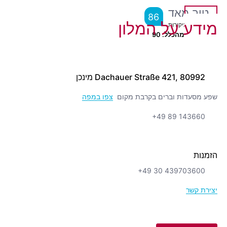
טוב מאד
86
מידע על המלון
מ
3,975
ביקורות
מיקום יוצא מהכלל.
90
Dachauer Straße 421, 80992 מינכן
שפע מסעדות וברים בקרבת מקום
צפו במפה
+49 89 143660
הזמנות
+49 30 439703600
יצירת קשר