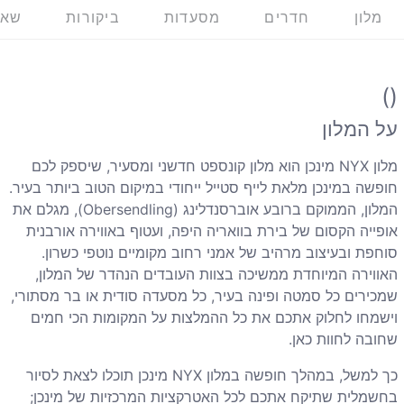
מלון
חדרים
מסעדות
ביקורות
שאל
()
על המלון
מלון NYX מינכן הוא מלון קונספט חדשני ומסעיר, שיספק לכם
חופשה במינכן מלאת לייף סטייל ייחודי במיקום הטוב ביותר בעיר.
המלון, הממוקם ברובע אוברסנדלינג (Obersendling), מגלם את
אופייה הקסום של בירת בוואריה היפה, ועטוף באווירה אורבנית
סוחפת ובעיצוב מרהיב של אמני רחוב מקומיים נוטפי כשרון.
האווירה המיוחדת ממשיכה בצוות העובדים הנהדר של המלון,
שמכירים כל סמטה ופינה בעיר, כל מסעדה סודית או בר מסתורי,
וישמחו לחלוק אתכם את כל ההמלצות על המקומות הכי חמים
שחובה לחוות כאן.
כך למשל, במהלך חופשה במלון NYX מינכן תוכלו לצאת לסיור
בחשמלית שתיקח אתכם לכל האטרקציות המרכזיות של מינכן;