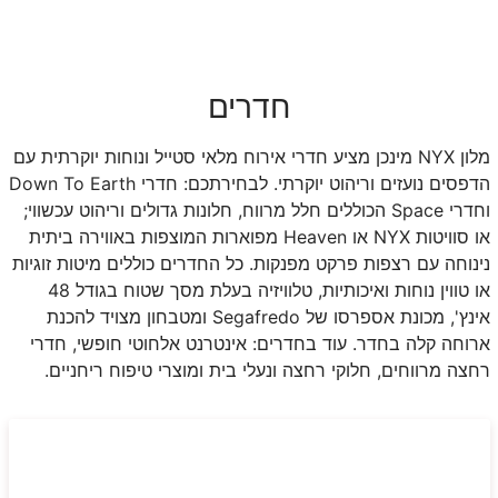
חדרים
מלון
NYX
מינכן מציע חדרי אירוח מלאי סטייל ונוחות יוקרתית עם
הדפסים נועזים וריהוט יוקרתי. לבחירתכם: חדרי
Down To Earth
וחדרי
Space
הכוללים חלל מרווח, חלונות גדולים וריהוט עכשווי;
או סוויטות
NYX
או
Heaven
מפוארות המוצפות באווירה ביתית
נינוחה עם רצפות פרקט מפנקות. כל החדרים כוללים מיטות זוגיות
או טווין נוחות ואיכותיות, טלוויזיה בעלת מסך שטוח בגודל 48
אינץ', מכונת אספרסו של
Segafredo
ומטבחון מצויד להכנת
ארוחה קלה בחדר. עוד בחדרים: אינטרנט אלחוטי חופשי, חדרי
רחצה מרווחים, חלוקי רחצה ונעלי בית ומוצרי טיפוח ריחניים.