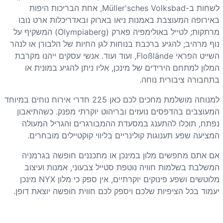
לשחות ב-Müller'sches Volksbad, אחת הבריכות היפות
באירופה המעוצבת באמנות ניאו בארוק ובאדריכלות ארט נובו
מרתקות; לטייל באולימפיה פארק (Olympiaberg) המשקיף על
נוף מרהיב; להגיע ברכבת בנוחות לגן החיות של הלבורן או לנהר
השייט הפראי Floßlände, ועוד ועוד. אנשי עסקים ייהנו מקרבת
המלון למתחם הירידים של מינכן, אליו ניתן להגיע במונית או
בתחבורה ציבורית נוחה.
למנוחה מושלמת מחכים לכם כאן 225 חדרי אירוח נוחים במיוחד
המעוצבים בהדפסים נועזים ובריהוט יוקרתי מפנק. כשהתיאבון
נפתח, תוכלו להתענג במסעדת ההמבורגרים והגריל המעולה
המציעה שפע תענוגות קולינריים בליווי קוקטיילים מובחרים.
אם אתם מחפשים מלון במינכן או מתכננים חופשה בגרמניה
המשלבת בשלמות חוויה נוטפת סטייל צבעוני, אמנות ועיצוב
מלוטשים ושפע פינוקים יוקרתיים, אין ספק כי מלון NYX מינכן
יעמוד בכל הציפיות שלכם ויספק לכם חווית חופשה יוצאת דופן.